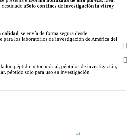
 se presenta en
Forma liofilizada de alta pureza
, ideal
e destinado a
Solo con fines de investigación in vitro
y
a calidad
, se envía de forma segura desde
le para los laboratorios de investigación de América del
dor, péptido mitocondrial, péptidos de investigación,
lar, péptido solo para uso en investigación