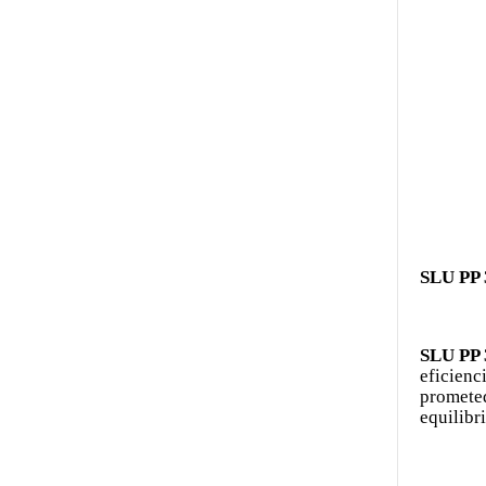
SLU PP 
SLU PP 
eficienc
prometed
equilibr