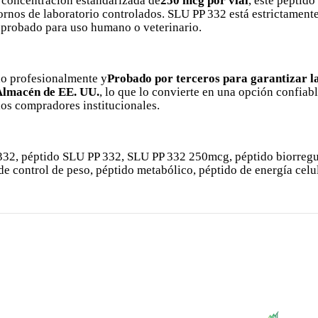
concentración estandarizada de
250 mcg por vial
, este péptido
ornos de laboratorio controlados. SLU PP 332 está estrictament
aprobado para uso humano o veterinario.
o profesionalmente y
Probado por terceros para garantizar l
Almacén de EE. UU.
, lo que lo convierte en una opción confiab
los compradores institucionales.
32, péptido SLU PP 332, SLU PP 332 250mcg, péptido biorregula
de control de peso, péptido metabólico, péptido de energía celu