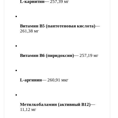
L-карнитин
— 257,39 мг
Витамин В5 (пантотеновая кислота)
—
261,38 мг
Витамин В6 (пиридоксин)
— 257,19 мг
L-аргинин
— 260,91 мкг
Метилкобаламин (активный B12)
—
11,12 мг