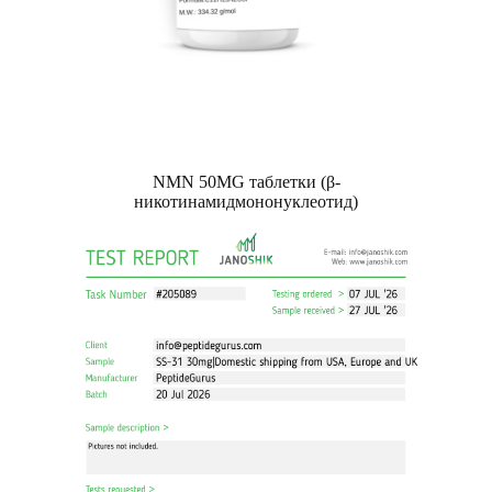
NMN 50MG таблетки (β-
никотинамидмононуклеотид)